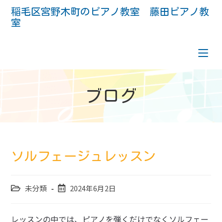
コ
稲毛区宮野木町のピアノ教室 藤田ピアノ教
ン
室
テ
ン
ツ
へ
ス
キ
ッ
プ
ブログ
ソルフェージュレッスン
投
投
未分類
2024年6月2日
稿
稿
カ
公
レッスンの中では、ピアノを弾くだけでなくソルフェー
テ
開