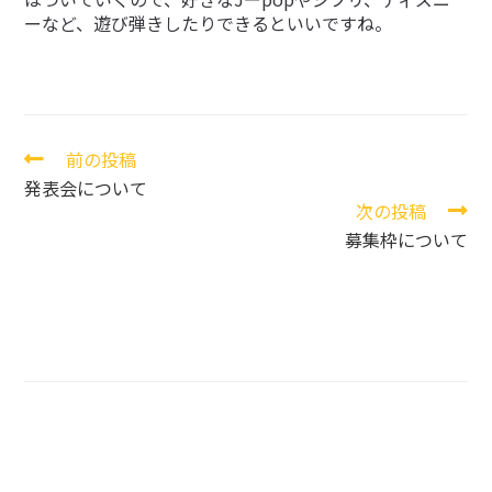
ーなど、遊び弾きしたりできるといいですね。
前の投稿
そ
の
発表会について
他
次の投稿
の
募集枠について
記
事
を
読
む