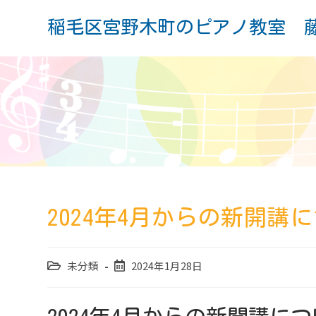
コ
ン
稲毛区宮野木町のピアノ教室 
テ
ン
ツ
へ
ス
キ
ッ
プ
2024年4月からの新開講
投
投
未分類
2024年1月28日
稿
稿
カ
公
テ
開