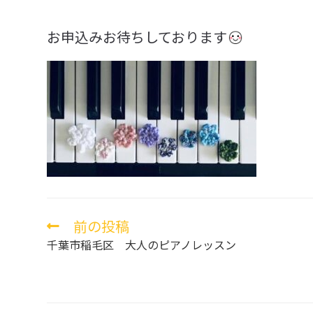
お申込みお待ちしております
前の投稿
そ
の
千葉市稲毛区 大人のピアノレッスン
他
の
記
事
を