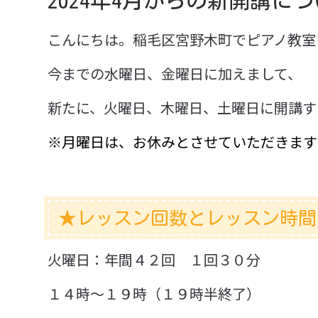
2024年4月からの新開講に
ゴ
日:
リ
こんにちは。稲毛区宮野木町でピアノ教室
ー:
今までの水曜日、金曜日に加えまして、
新たに、火曜日、木曜日、土曜日に開講す
※月曜日は、お休みとさせていただきます
★レッスン回数とレッスン時間
火曜日：年間４２回 １回３０分
１４時～１９時（１９時半終了）